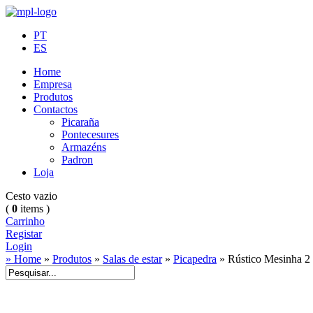
PT
ES
Home
Empresa
Produtos
Contactos
Picaraña
Pontecesures
Armazéns
Padron
Loja
Cesto vazio
(
0
items )
Carrinho
Registar
Login
» Home
»
Produtos
»
Salas de estar
»
Picapedra
»
Rústico Mesinha 2