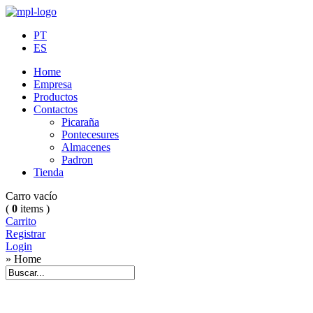
PT
ES
Home
Empresa
Productos
Contactos
Picaraña
Pontecesures
Almacenes
Padron
Tienda
Carro vacío
(
0
items )
Carrito
Registrar
Login
» Home