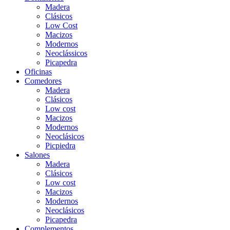
Madera
Clásicos
Low Cost
Macizos
Modernos
Neoclássicos
Picapedra
Oficinas
Comedores
Madera
Clásicos
Low cost
Macizos
Modernos
Neoclásicos
Picpiedra
Salones
Madera
Clásicos
Low cost
Macizos
Modernos
Neoclásicos
Picapedra
Complementos