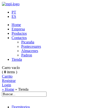
PT
ES
Home
Empresa
Productos
Contactos
Picaraña
Pontecesures
Almacenes
Padron
Tienda
Carro vacío
(
0
items )
Carrito
Registrar
Login
» Home
»
Tienda
Dormitorios