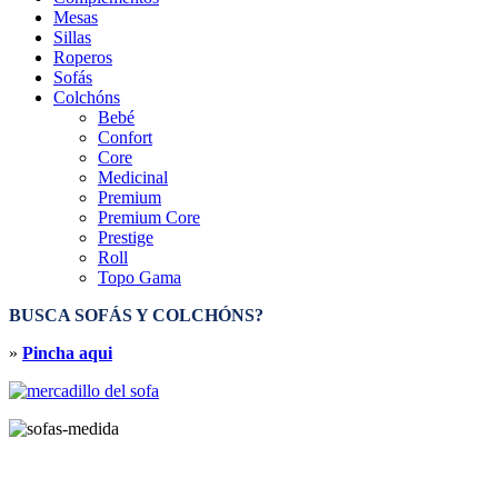
Mesas
Sillas
Roperos
Sofás
Colchóns
Bebé
Confort
Core
Medicinal
Premium
Premium Core
Prestige
Roll
Topo Gama
BUSCA SOFÁS Y COLCHÓNS?
»
Pincha aqui