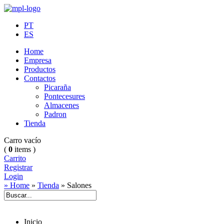
PT
ES
Home
Empresa
Productos
Contactos
Picaraña
Pontecesures
Almacenes
Padron
Tienda
Carro vacío
(
0
items )
Carrito
Registrar
Login
» Home
»
Tienda
»
Salones
Inicio