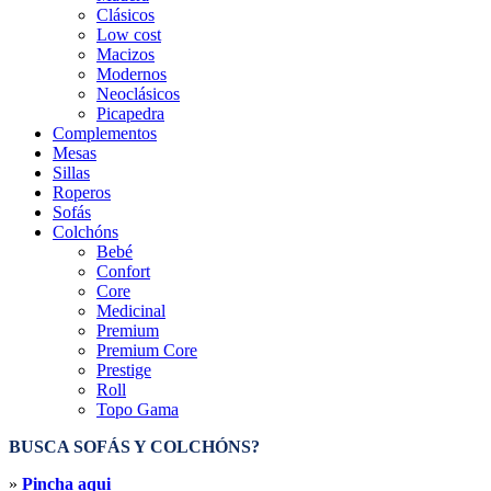
Clásicos
Low cost
Macizos
Modernos
Neoclásicos
Picapedra
Complementos
Mesas
Sillas
Roperos
Sofás
Colchóns
Bebé
Confort
Core
Medicinal
Premium
Premium Core
Prestige
Roll
Topo Gama
BUSCA SOFÁS Y COLCHÓNS?
»
Pincha aqui