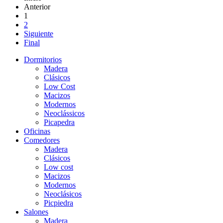
Anterior
1
2
Siguiente
Final
Dormitorios
Madera
Clásicos
Low Cost
Macizos
Modernos
Neoclássicos
Picapedra
Oficinas
Comedores
Madera
Clásicos
Low cost
Macizos
Modernos
Neoclásicos
Picpiedra
Salones
Madera