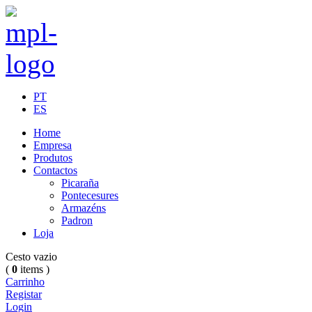
PT
ES
Home
Empresa
Produtos
Contactos
Picaraña
Pontecesures
Armazéns
Padron
Loja
Cesto vazio
(
0
items )
Carrinho
Registar
Login