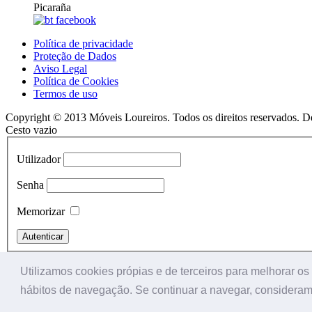
Picaraña
Política de privacidade
Proteção de Dados
Aviso Legal
Política de Cookies
Termos de uso
Copyright © 2013 Móveis Loureiros. Todos os direitos reservados. 
Cesto vazio
Utilizador
Senha
Memorizar
Perdeu a senha?
Utilizamos cookies própias e de terceiros para melhorar o
Esqueceu-se do nome de utilizador?
hábitos de navegação. Se continuar a navegar, consideramo
Registe-se!