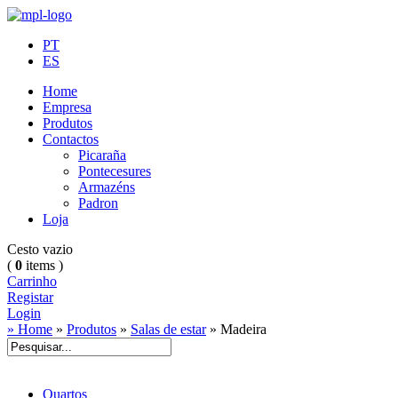
PT
ES
Home
Empresa
Produtos
Contactos
Picaraña
Pontecesures
Armazéns
Padron
Loja
Cesto vazio
(
0
items )
Carrinho
Registar
Login
» Home
»
Produtos
»
Salas de estar
»
Madeira
Quartos