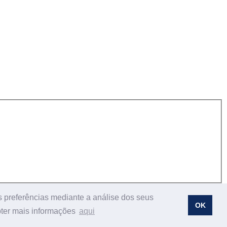
s preferências mediante a análise dos seus
OK
bter mais informações
aqui