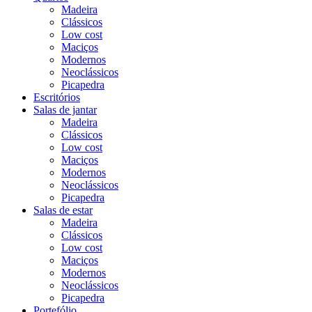
Madeira
Clássicos
Low cost
Maciços
Modernos
Neoclássicos
Picapedra
Escritórios
Salas de jantar
Madeira
Clássicos
Low cost
Maciços
Modernos
Neoclássicos
Picapedra
Salas de estar
Madeira
Clássicos
Low cost
Maciços
Modernos
Neoclássicos
Picapedra
Portefólio